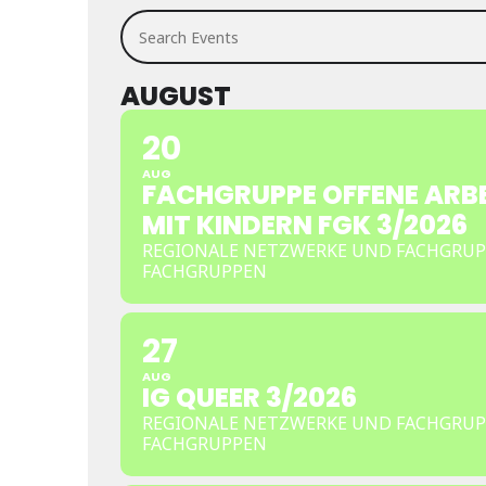
Search Events
AUGUST
20
AUG
FACHGRUPPE OFFENE ARBE
MIT KINDERN FGK 3/2026
REGIONALE NETZWERKE UND FACHGRUP
FACHGRUPPEN
27
AUG
IG QUEER 3/2026
REGIONALE NETZWERKE UND FACHGRUP
FACHGRUPPEN