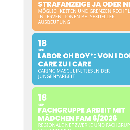
STRAFANZEIGE JA ODER N
MÖGLICHKEITEN UND GRENZEN RECHTL
INTERVENTIONEN BEI SEXUELLER
AUSBEUTUNG
18
SEP
LABOR OH BOY*: VON I DO
CARE ZU I CARE
CARING MASCULINITIES IN DER
JUNGEN*ARBEIT
18
SEP
FACHGRUPPE ARBEIT MIT
MÄDCHEN FAM 6/2026
REGIONALE NETZWERKE UND FACHGRUP