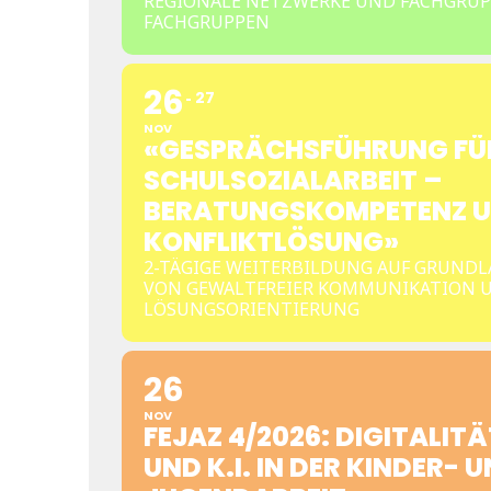
REGIONALE NETZWERKE UND FACHGRUP
FACHGRUPPEN
26
27
NOV
«GESPRÄCHSFÜHRUNG FÜR
SCHULSOZIALARBEIT –
BERATUNGSKOMPETENZ 
KONFLIKTLÖSUNG»
2-TÄGIGE WEITERBILDUNG AUF GRUNDL
VON GEWALTFREIER KOMMUNIKATION 
LÖSUNGSORIENTIERUNG
26
NOV
FEJAZ 4/2026: DIGITALITÄ
UND K.I. IN DER KINDER- 