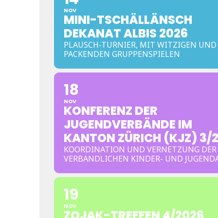
NOV
MINI-TSCHÄLLÄNSCH
DEKANAT ALBIS 2026
PLAUSCH-TURNIER, MIT WITZIGEN UND
PACKENDEN GRUPPENSPIELEN
18
NOV
KONFERENZ DER
JUGENDVERBÄNDE IM
KANTON ZÜRICH (KJZ) 3/
KOORDINATION UND VERNETZUNG DER
VERBANDLICHEN KINDER- UND JUGEND
19
NOV
ZOJAK-TREFFEN 4/2026