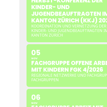
HERBST-KONFERENZ DER
KINDER- UND
JUGENDBEAUFTRAGTEN I
KANTON ZÜRICH (KKJ) 20
KOORDINATION UND VERNETZUNG DER
KINDER- UND JUGENDBEAUFTRAGTEN I
KANTON ZÜRICH
05
NOV
FACHGRUPPE OFFENE ARBE
MIT KINDERN FGK 4/2026
REGIONALE NETZWERKE UND FACHGRUP
FACHGRUPPEN
06
NOV