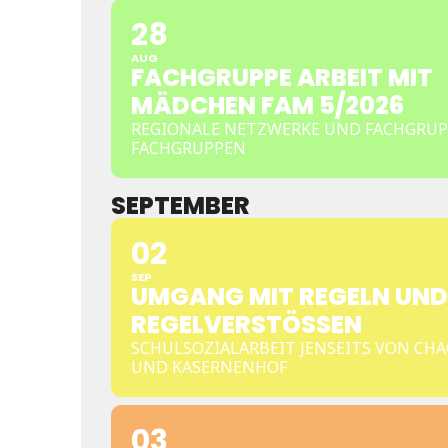
28
AUG
FACHGRUPPE ARBEIT MIT
MÄDCHEN FAM 5/2026
REGIONALE NETZWERKE UND FACHGRUP
FACHGRUPPEN
SEPTEMBER
02
SEP
UMGANG MIT REGELN UND
REGELVERSTÖSSEN
SCHULSOZIALARBEIT JENSEITS VON CHA
UND KASERNENHOF
03