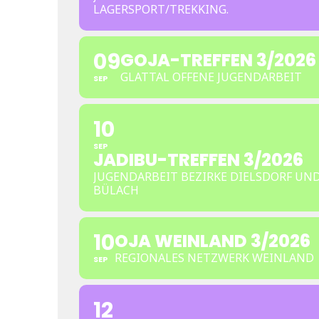
LAGERSPORT/TREKKING.
09
GOJA-TREFFEN 3/2026
GLATTAL OFFENE JUGENDARBEIT
SEP
10
SEP
JADIBU-TREFFEN 3/2026
JUGENDARBEIT BEZIRKE DIELSDORF UN
BÜLACH
10
OJA WEINLAND 3/2026
REGIONALES NETZWERK WEINLAND
SEP
12