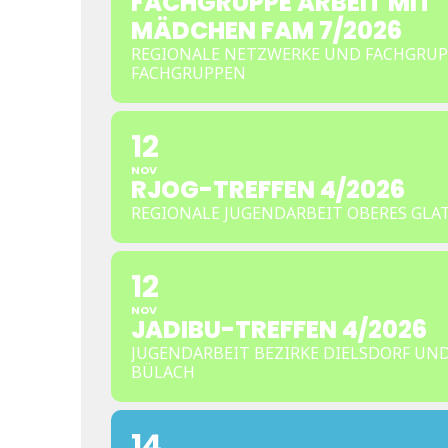
FACHGRUPPE ARBEIT MIT
MÄDCHEN FAM 7/2026
REGIONALE NETZWERKE UND FACHGRUP
FACHGRUPPEN
12
NOV
RJOG-TREFFEN 4/2026
REGIONALE JUGENDARBEIT OBERES GLA
12
NOV
JADIBU-TREFFEN 4/2026
JUGENDARBEIT BEZIRKE DIELSDORF UN
BÜLACH
14