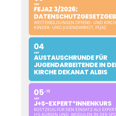
SEP
FEJAZ 3/2026:
DATENSCHUTZGESETZGE
WEITERBILDUNGEN OFFENE- UND KIRCH
KINDER- UND JUGENDARBEIT, FEJAZ
04
SEP
AUSTAUSCHRUNDE FÜR
JUGENDARBEITENDE IN DE
KIRCHE DEKANAT ALBIS
05
13
SEP
J+S-EXPERT*INNENKURS
RÜSTZEUG FÜR DEN EINSATZ ALS EXPER
J+S-KURSEN UND -MODULEN IN DER SP