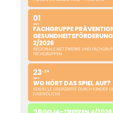
01
OKT
FACHGRUPPE PRÄVENTIO
GESUNDHEITSFÖRDERUNG
2/2026
REGIONALE NETZWERKE UND FACHGRUP
FACHGRUPPEN
23
24
OKT
WO HÖRT DAS SPIEL AUF?
SEXUELLE ÜBERGRIFFE DURCH KINDER 
JUGENDLICHE
28
GOJA-TREFFEN 4/2026