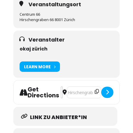
Veranstaltungsort
Centrum 66
Hirschengraben 66 8001 Zürich
Veranstalter
okaj zürich
LEARN MORE
Get
Address - JUGENDarbeitZHmorge 3/
Destination Address - JUGENDar
Directions
LINK ZU ANBIETER*IN